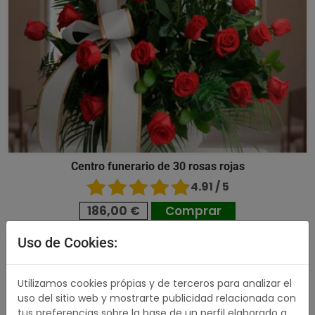
Centro funerario de 30 rosas rojas
4.91 / 5
186,00 €
Comprar
Uso de Cookies:
499,00 €
Utilizamos cookies própias y de terceros para analizar el
uso del sitio web y mostrarte publicidad relacionada con
tus preferencias sobre la base de un perfil elaborado a