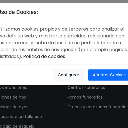
Uso de Cookies:
tilizamos cookies própias y de terceros para analizar el
so del sitio web y mostrarte publicidad relacionada con
us preferencias sobre la base de un perfil elaborado a
artir de tus hábitos de navegación (por ejemplo páginas
istitadas).
Política de cookies
ciones.es
Enviar Flores
Configurar
Aceptar Cookies
a misión
Coronas Funerarias
s defunciones
Centros Funerarios
iones de hoy
Ramos funerarios
iones de ayer
Cruces y corazones funerario
os sobre un fallecido
ar baja de esquela