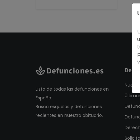
U
u
t
p
v
Defun
Nuestr
Lista de todas las defunciones en
Última
España.
Defunc
Busca esquelas y defunciones
recientes en nuestro obituario.
Defunc
Derech
Solicit