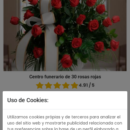
Centro funerario de 30 rosas rojas
4.91 / 5
176,00 €
Comprar
Uso de Cookies:
489,00 €
Utilizamos cookies própias y de terceros para analizar el
uso del sitio web y mostrarte publicidad relacionada con
tus preferencias sobre la base de un perfil elaborado a