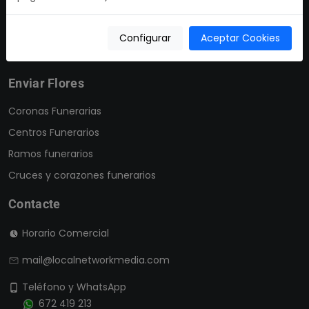
Defunciones de ayer
Derechos sobre un fallecido
Configurar
Aceptar Cookies
Solicitar baja de esquela
Enviar Flores
Coronas Funerarias
Centros Funerarios
Ramos funerarios
Cruces y corazones funerarios
Contacte
Horario Comercial
mail@localnetworkmedia.com
Teléfono y WhatsApp
672 419 213