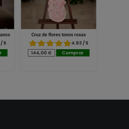
lanco
Cruz de flores tonos rosas
/ 5
4.93 / 5
r
144,00 €
Comprar