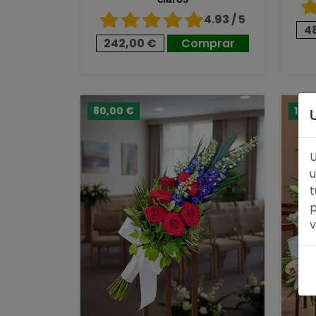
4.93 / 5
4
242,00 €
Comprar
80,00 €
124
U
u
t
p
v