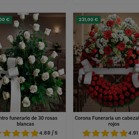
00 €
231,00 €
ntro funerario de 30 rosas
Corona Funeraria un cabezal
blancas
rojos
4.88 / 5
4.91 