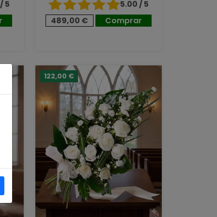
/ 5
5.00 / 5
r
489,00 €
Comprar
122,00 €