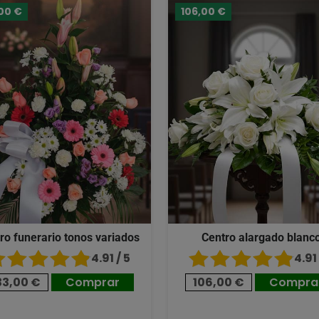
00 €
106,00 €
ro funerario tonos variados
Centro alargado blanc
4.91 / 5
4.91 
33,00 €
Comprar
106,00 €
Compra