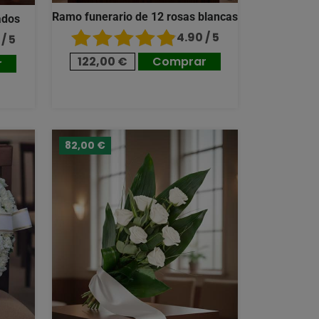
Ramo funerario de 12 rosas blancas
ados
4.90 / 5
/ 5
122,00 €
Comprar
r
82,00 €