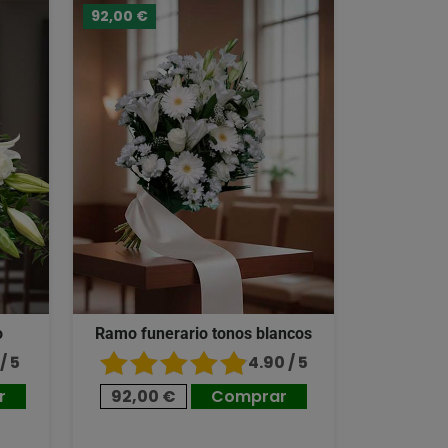
92,00 €
o
Ramo funerario tonos blancos
/ 5
4.90 / 5
r
92,00 €
Comprar