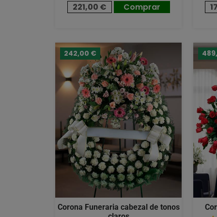
221,00 €
Comprar
1
242,00 €
489
Corona Funeraria cabezal de tonos
Cor
claros