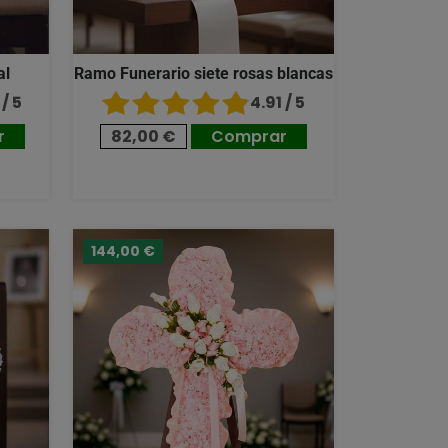
al
Ramo Funerario siete rosas blancas
/ 5
4.91 / 5
r
82,00 €
Comprar
144,00 €