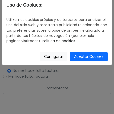
Uso de Cookies:
Datos del Remitente:
Su Nombre
Utilizamos cookies própias y de terceros para analizar el
uso del sitio web y mostrarte publicidad relacionada con
tus preferencias sobre la base de un perfil elaborado a
partir de tus hábitos de navegación (por ejemplo
+1
páginas vistitadas).
Política de cookies
Su Email
Configurar
Aceptar Cookies
No me hace falta factura
Me hace falta factura
Comentarios