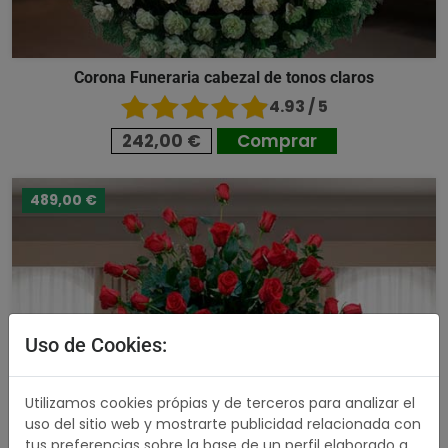
Corona Funeraria cabezal de tonos claros
4.93 / 5
242,00 €
Comprar
489,00 €
Uso de Cookies:
Utilizamos cookies própias y de terceros para analizar el
uso del sitio web y mostrarte publicidad relacionada con
tus preferencias sobre la base de un perfil elaborado a