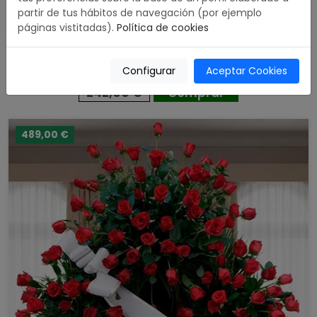
partir de tus hábitos de navegación (por ejemplo
páginas vistitadas).
Política de cookies
Corona Funeraria cabezal de tonos claros
4.93 / 5
Configurar
Aceptar Cookies
242,00 €
Comprar
489,00 €