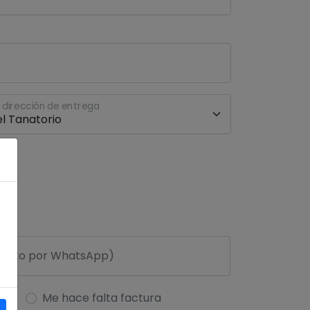
a dirección de entrega
ura
Me hace falta factura