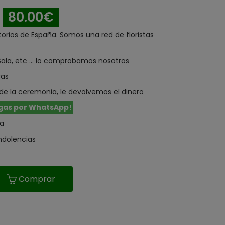
80.00€
orios de España. Somos una red de floristas
ala, etc ... lo comprobamos nosotros
ras
de la ceremonia, le devolvemos el dinero
gas por WhatsApp!
ia
ndolencias
Comprar