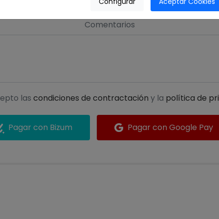
Configurar
Aceptar Cookies
Comentarios
epto las
condiciones de contractación
y la
política de pr
Pagar con Bizum
Pagar con Google Pay