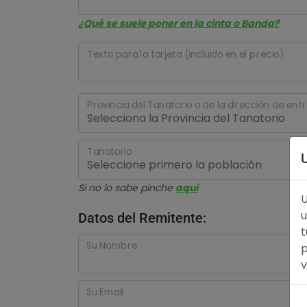
¿Qué se suele poner en la cinta o Banda?
Texto para la tarjeta (incluido en el precio)
Provincia del Tanatorio o de la dirección de ent
Tanatorio
Si no lo sabe pinche
aquí
U
u
Datos del Remitente:
t
Su Nombre
p
v
Su Email