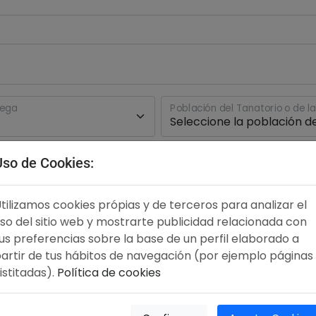
rega
Población del Tanatorio o de l
Uso de Cookies:
tilizamos cookies própias y de terceros para analizar el
so del sitio web y mostrarte publicidad relacionada con
us preferencias sobre la base de un perfil elaborado a
artir de tus hábitos de navegación (por ejemplo páginas
+34
istitadas).
Política de cookies
No me hace falta fact