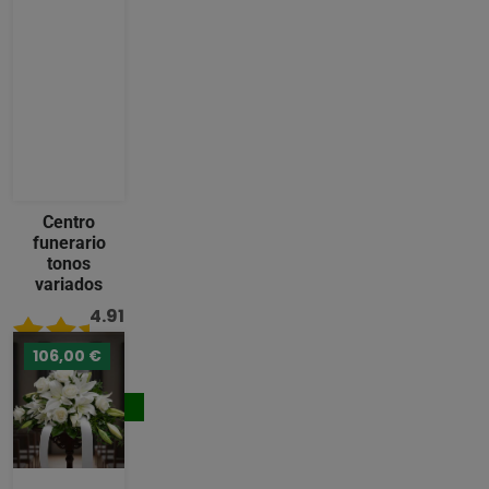
Centro
funerario
tonos
variados
4.91
/ 5
106,00 €
133,00 €
Comprar