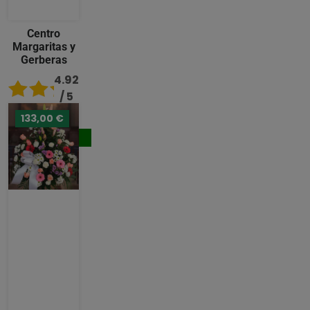
Centro
Margaritas y
Gerberas
4.92
/ 5
133,00 €
119,00 €
Comprar