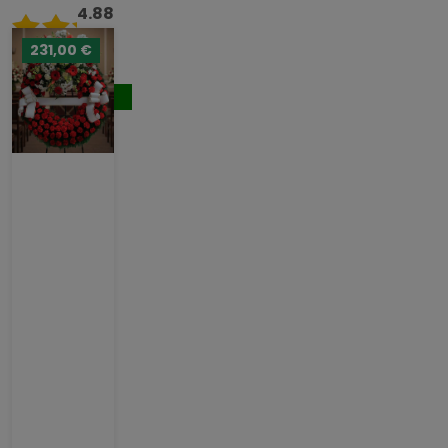
4.88
/ 5
231,00 €
176,00 €
Comprar