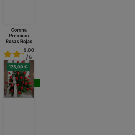
Corona
Premium
Rosas Rojas
5.00
/ 5
176,00 €
489,00
€
Comprar