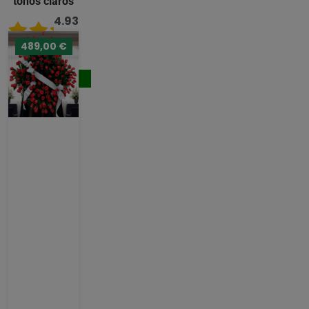
tonos claros
4.93
/ 5
489,00 €
242,00 €
Comprar