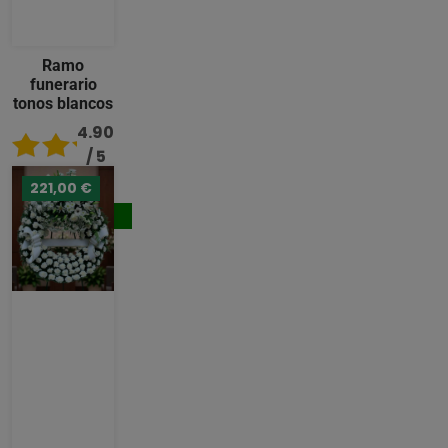
Ramo
funerario
tonos blancos
4.90
/ 5
221,00 €
92,00 €
Comprar