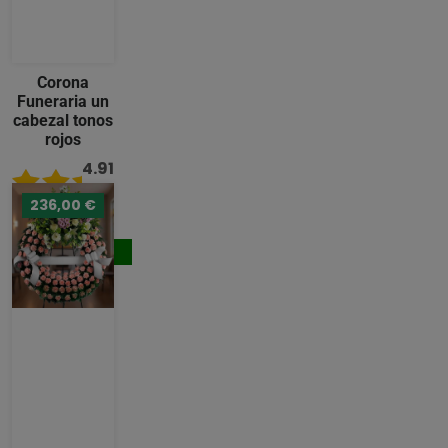
Corona
Funeraria un
cabezal tonos
rojos
4.91
/ 5
236,00 €
231,00 €
Comprar