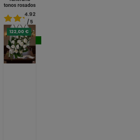
tonos rosados
4.92
/ 5
122,00 €
96,00 €
Comprar