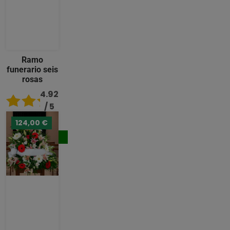
Ramo
funerario seis
rosas
4.92
/ 5
124,00 €
80,00 €
Comprar