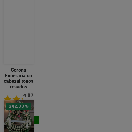
Corona
Funeraria un
cabezal tonos
rosados
4.97
/ 5
242,00 €
236,00 €
Comprar