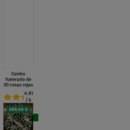
Centro
funerario de
30 rosas rojas
4.91
/ 5
489,00 €
176,00 €
Comprar