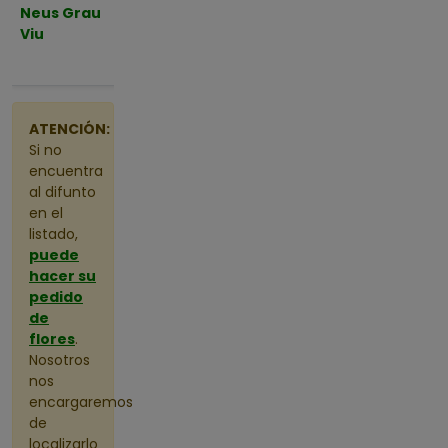
09 de
Neus Grau
Moià
Barcelona
Agosto
1
Viu
de 2026
Molins
a las 11:10
De Rei
4
ATENCIÓN:
Mollet
Si no
Del
encuentra
Vallès
al difunto
12
en el
Montca
listado,
da I
puede
Reixac
hacer su
2
pedido
de
Montme
flores
.
ló
2
Nosotros
Palleja
nos
encargaremos
1
de
Piera
3
localizarlo