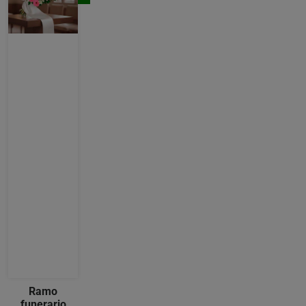
Ramo
funerario