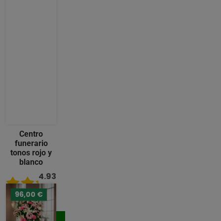
Centro
funerario
tonos rojo y
blanco
4.93
/ 5
96,00 €
124,00 €
Comprar