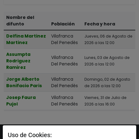
Nombre del
difunto
Población
Fecha y hora
Delfina Martinez
Vilafranca
Jueves, 06 de Agosto de
Martinez
Del Penedès
2026 a las 12:00
Assumpta
Vilafranca
Lunes, 03 de Agosto de
Rodriguez
Del Penedès
2026 a las 12:00
Ramirez
Jorge Alberto
Vilafranca
Domingo, 02 de Agosto
Bonifacio Paris
Del Penedès
de 2026 a las 12:00
Josep Faura
Vilafranca
Viernes, 31 de Julio de
Pujol
Del Penedès
2026 a las 16:00
Uso de Cookies: