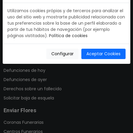
Utilizamos cookies própias y de terceros para analizar el
Lista de todas las defunciones en España.
uso del sitio web y mostrarte publicidad relacionada con
Busca esquelas y defunciones recientes en nuestro
tus preferencias sobre la base de un perfil elaborado a
obituario.
partir de tus hábitos de navegación (por ejemplo
páginas vistitadas).
Política de cookies
Defunciones.es
Nuestra misión
Configurar
Aceptar Cookies
Últimas defunciones
Defunciones de hoy
Defunciones de ayer
Derechos sobre un fallecido
Solicitar baja de esquela
Enviar Flores
Coronas Funerarias
Centros Funerarios