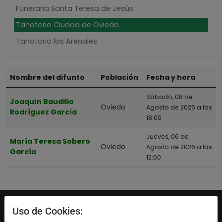
Funeraria Santa Teresa de Jesús
Tanatorio Ciudad de Oviedo
Tanatorio los Arenales
Tanatorio Oviedo El Salvador
Tanatorio Valles del Trubia
Nombre del difunto
Población
Fecha y hora
Sábado, 08 de
Joaquín Baudilio
Oviedo
Agosto de 2026 a las
Rodríguez García
18:00
Jueves, 06 de
María Teresa Sobero
Oviedo
Agosto de 2026 a las
García
12:00
Uso de Cookies: