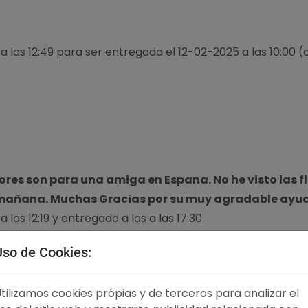
 a las 12:49 para ser entregada el 12-02-2025 a las 10:00 
lores son para una amiga en Espana. No he visto las 
 mañana. Muchas Gracias por su muy agradable ayu
 las 12:19 y entregado a las a las 17:30.
Uso de Cookies:
tilizamos cookies própias y de terceros para analizar el
s y atentos!! Gracias!