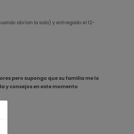
(cuando abrían la sala) y entregado el 12-
flores pero supongo que su familia me lo
da y consejos en este momento