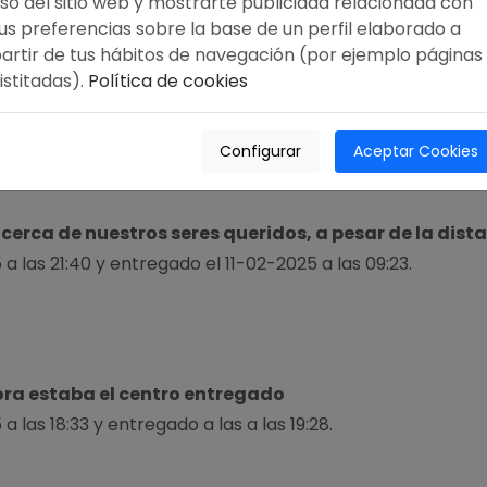
so del sitio web y mostrarte publicidad relacionada con
us preferencias sobre la base de un perfil elaborado a
a las 11:51 para ser entregada el 12-02-2025 a las 12:00 (
artir de tus hábitos de navegación (por ejemplo páginas
istitadas).
Política de cookies
Configurar
Aceptar Cookies
cerca de nuestros seres queridos, a pesar de la dist
a las 21:40 y entregado el 11-02-2025 a las 09:23.
hora estaba el centro entregado
 las 18:33 y entregado a las a las 19:28.