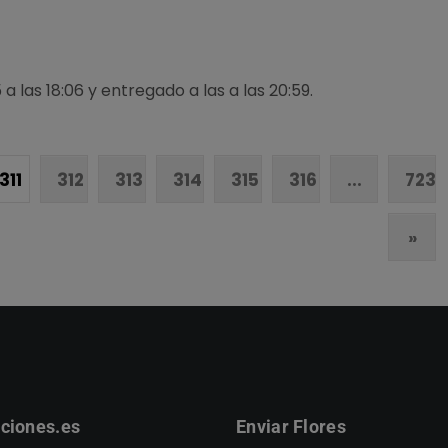
a las 18:06 y entregado a las a las 20:59.
311
312
313
314
315
316
...
723
»
ciones.es
Enviar Flores