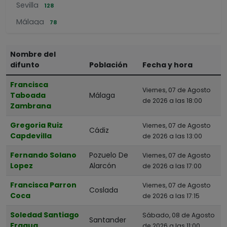
Sevilla
128
Málaga
78
Pamplona
63
Nombre del
Gijón
58
difunto
Población
Fecha y hora
Hospitalet De Llobregat
54
Francisca
Badalona
52
Viernes, 07 de Agosto
Taboada
Málaga
de 2026 a las 18:00
Bilbao
Zambrana
51
Valladolid
50
Gregoria Ruiz
Viernes, 07 de Agosto
Cádiz
Capdevilla
de 2026 a las 13:00
POR PROVINCIAS
Fernando Solano
Pozuelo De
Viernes, 07 de Agosto
A Coruña
Lopez
Alarcón
de 2026 a las 17:00
Álava
Francisca Parron
Viernes, 07 de Agosto
Coslada
Albacete
Coca
de 2026 a las 17:15
Alicante
Soledad Santiago
Sábado, 08 de Agosto
Santander
Fragua
Almería
de 2026 a las 11:00