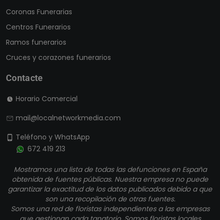
Coronas Funerarias
Murcia
Centros Funerarios
Navarra
Ramos funerarios
Ourense
Cruces y corazones funerarios
Palencia
Contacte
Pontevedra
Salamanca
Horario Comercial
Santa Cruz De Tenerife
mail@localnetworkmedia.com
Segovia
Teléfono y WhatsApp
Sevilla
672 419 213
Soria
Mostramos una lista de todas las defunciones en España
Tarragona
obtenida de fuentes públicas. Nuestra empresa no puede
Teruel
garantizar la exactitud de los datos publicados debido a que
son una recopilación de otras fuentes.
Toledo
Somos una red de floristas independientes a las empresas
que gestionan cada tanatorio. Somos floristas locales
Valencia