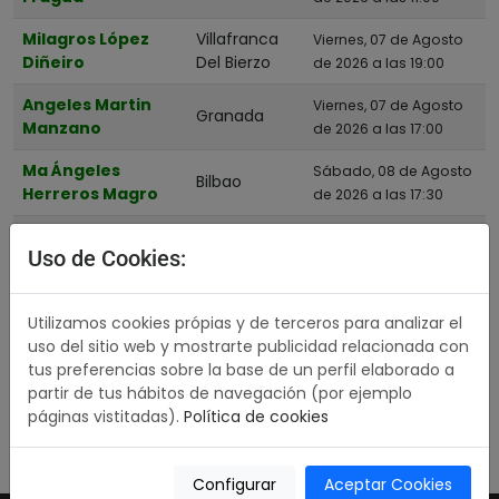
Asturias
Milagros López
Villafranca
Viernes, 07 de Agosto
Diñeiro
Del Bierzo
de 2026 a las 19:00
Ávila
Angeles Martin
Badajoz
Viernes, 07 de Agosto
Granada
Manzano
de 2026 a las 17:00
Barcelona
Ma Ángeles
Sábado, 08 de Agosto
Bizkaia
Bilbao
Herreros Magro
de 2026 a las 17:30
Burgos
Luis Manuel
Chiclana De
Viernes, 07 de Agosto
Cáceres
Uso de Cookies:
Femenia Macias
La Frontera
de 2026 a las 14:00
Cádiz
Concepcion
Sábado, 08 de Agosto
Cantabria
Utilizamos cookies própias y de terceros para analizar el
Vicalvaro
Zaragoza
de 2026 a las 13:00
uso del sitio web y mostrarte publicidad relacionada con
Fernandez
Castellón
tus preferencias sobre la base de un perfil elaborado a
Ciudad Real
partir de tus hábitos de navegación (por ejemplo
páginas vistitadas).
Política de cookies
Córdoba
«
4
5
6
7
8
»
Cuenca
Configurar
Aceptar Cookies
Girona