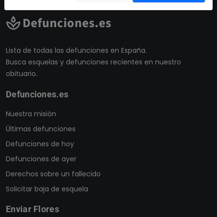
Granada
Guadalajara
Guipuzcoa
Lista de todas las defunciones en España.
Huelva
Busca esquelas y defunciones recientes en nuestro
obituario.
Huesca
Illes Balears
Defunciones.es
Jaén
Nuestra misión
La Rioja
Últimas defunciones
Las Palmas
Defunciones de hoy
León
Defunciones de ayer
Lleida
Derechos sobre un fallecido
Lugo
Solicitar baja de esquela
Madrid
Enviar Flores
Málaga