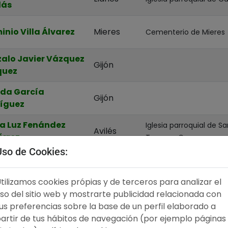
lás
inio Villa Álvarez
Mieres
Cementerio de Mieres
alo Javier Vázquez
Gijón
quez
da García
Gijón
íguez
a Luz Fenández
Iglesia parroquial de S
Avilés
érrez
Trasona, Corvera
Uso de Cookies:
capilla del tanatorio No
des Estrada Suárez
Gijón
Lauredal
tilizamos cookies própias y de terceros para analizar el
Capilla del Tanatorio G
so del sitio web y mostrarte publicidad relacionada con
acia Roza Suárez
Gijón
Cabueñes
us preferencias sobre la base de un perfil elaborado a
artir de tus hábitos de navegación (por ejemplo páginas
fa Robles