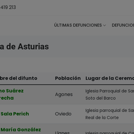
419 213
ÚLTIMAS DEFUNCIONES
DEFUNCIO
a de Asturias
re del difunto
Población
Lugar de la Cerem
no Suárez
Iglesia Parroquial de S
Agones
recha
Soto del Barco
Iglesia parroquial de Sa
 Sala Perich
Oviedo
Real de la Corte
 María González
Llanes
Iglesia parroquial de 