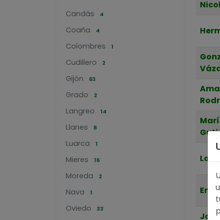
Nico
Candás
4
Coaña
Herm
4
Colombres
1
Gonz
Cudillero
2
Váz
Gijón
63
Ama
Grado
2
Rodr
Langreo
14
Marí
Llanes
8
Guti
Luarca
1
Lour
Mieres
16
U
Moreda
2
u
Engr
Nava
1
t
Oviedo
33
p
Jose