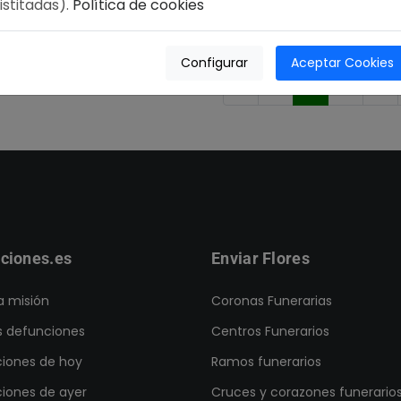
Langreo
istitadas).
Política de cookies
TANATORIO LA FLORIDA
nzuela
Configurar
Aceptar Cookies
«
1
2
3
4
ciones.es
Enviar Flores
a misión
Coronas Funerarias
s defunciones
Centros Funerarios
iones de hoy
Ramos funerarios
iones de ayer
Cruces y corazones funerario