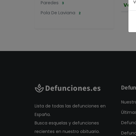
v
Paredes
3
Vale
Pola De Laviana
2
Pola De Siero
5
Ribadesella
1
Santa Eulalia De Oscos
1
Valtraviesu
1
Vegadeo
2
Villaviciosa
2
Defun
Nuestr
Lista de todas las defunciones en
Última
España.
Defunc
Busca esquelas y defunciones
recientes en nuestro obituario.
Defunc