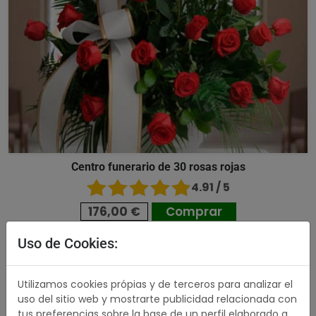
Centro funerario de 30 rosas rojas
4.91 / 5
176,00 €
Comprar
Uso de Cookies:
489,00 €
Utilizamos cookies própias y de terceros para analizar el
uso del sitio web y mostrarte publicidad relacionada con
tus preferencias sobre la base de un perfil elaborado a