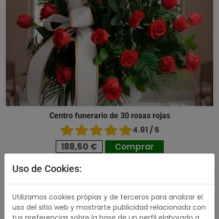
Centro funerario de 30 rosas rojas
4.91 / 5
188,50 €
Comprar
Uso de Cookies:
505,00 €
Utilizamos cookies própias y de terceros para analizar el
uso del sitio web y mostrarte publicidad relacionada con
tus preferencias sobre la base de un perfil elaborado a