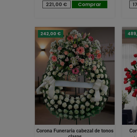
221,00 €
Comprar
1
242,00 €
489
Corona Funeraria cabezal de tonos
Cor
claros