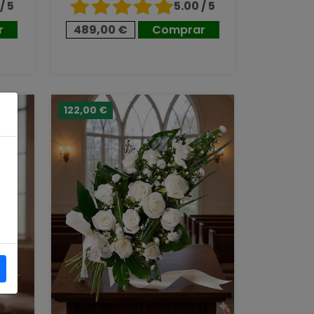
/ 5
5.00 / 5
r
489,00 €
Comprar
122,00 €