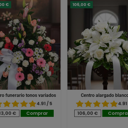
00 €
106,00 €
ro funerario tonos variados
Centro alargado blanc
4.91 / 5
4.91 
33,00 €
Comprar
106,00 €
Compra