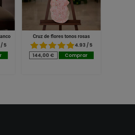
lanco
Cruz de flores tonos rosas
/ 5
4.93 / 5
r
144,00 €
Comprar