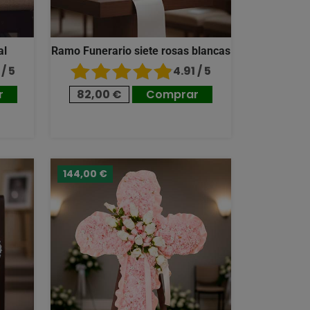
al
Ramo Funerario siete rosas blancas
/ 5
4.91 / 5
r
82,00 €
Comprar
144,00 €