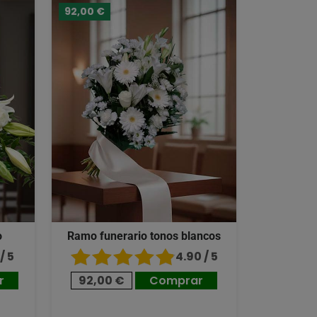
92,00 €
o
Ramo funerario tonos blancos
/ 5
4.90 / 5
r
92,00 €
Comprar