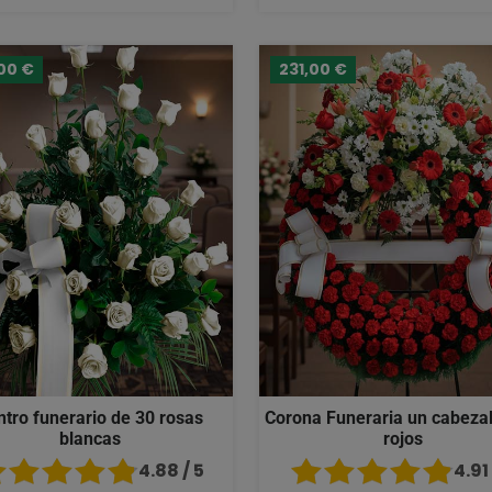
00 €
231,00 €
ntro funerario de 30 rosas
Corona Funeraria un cabezal
blancas
rojos
4.88 / 5
4.91 