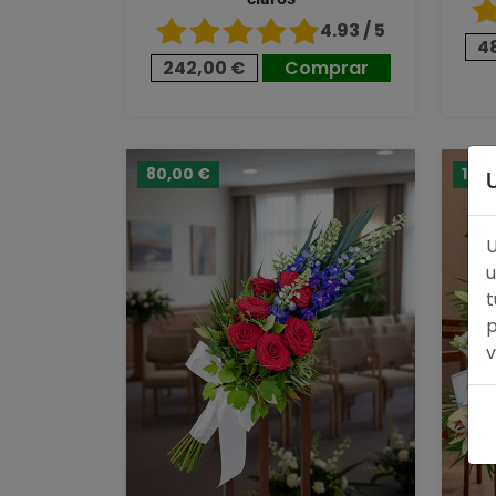
4.93 / 5
4
242,00 €
Comprar
80,00 €
124
U
u
t
p
v