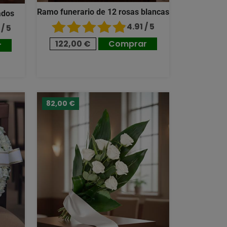
Ramo funerario de 12 rosas blancas
ados
4.91 / 5
/ 5
122,00 €
Comprar
r
82,00 €