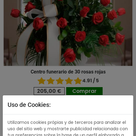
Centro funerario de 30 rosas rojas
4.91 / 5
205,00 €
Comprar
Uso de Cookies:
518,00 €
Utilizamos cookies própias y de terceros para analizar el
uso del sitio web y mostrarte publicidad relacionada con
tus preferencias sobre la base de un perfil elaborado a