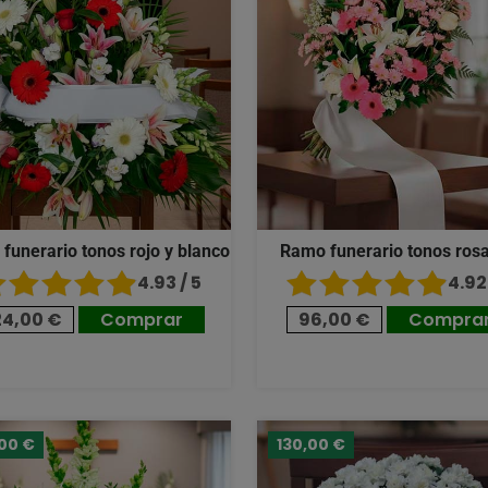
 funerario tonos rojo y blanco
Ramo funerario tonos ros
4.93 / 5
4.92 
24,00 €
Comprar
96,00 €
Compra
,00 €
130,00 €