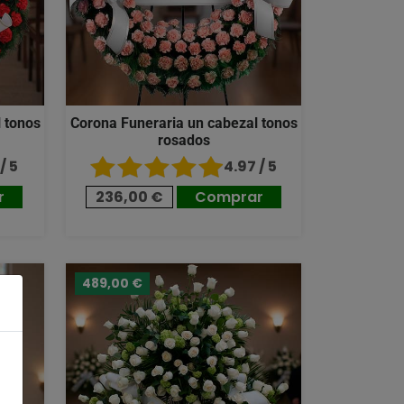
 tonos
Corona Funeraria un cabezal tonos
rosados
/ 5
4.97 / 5
r
236,00 €
Comprar
489,00 €