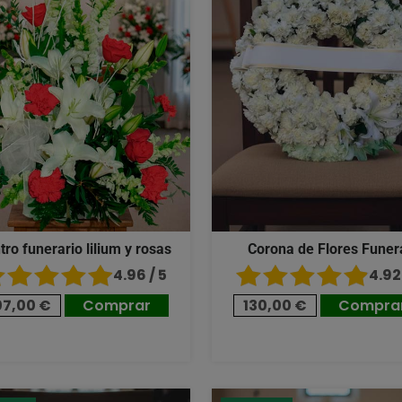
tro funerario lilium y rosas
Corona de Flores Funer
4.96 / 5
4.92 
07,00 €
Comprar
130,00 €
Compra