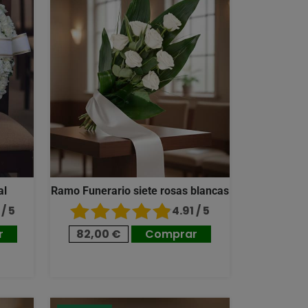
al
Ramo Funerario siete rosas blancas
/ 5
4.91 / 5
r
82,00 €
Comprar