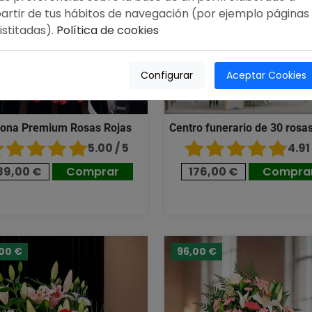
artir de tus hábitos de navegación (por ejemplo páginas
istitadas).
Política de cookies
Configurar
Aceptar Cookies
ona Premium Rosas Rojas
Centro funerario de 30 rosas
5.00 / 5
4.91 
89,00 €
Comprar
176,00 €
Compra
,00 €
96,00 €