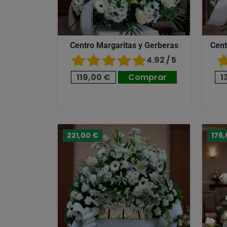
Centro Margaritas y Gerberas
Cent
4.92 / 5
119,00 €
Comprar
1
221,00 €
176,