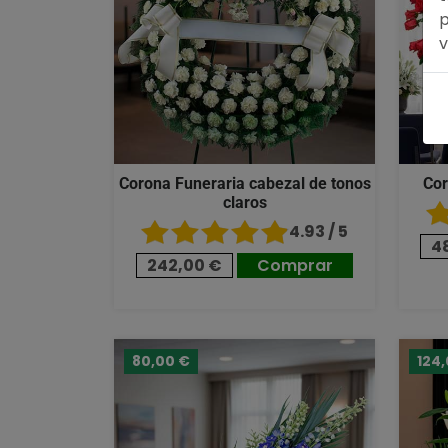
p
v
Corona Funeraria cabezal de tonos
Cor
claros
4.93 / 5
4
242,00 €
Comprar
80,00 €
124