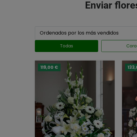
Enviar flore
Todas
Coro
119,00 €
133,