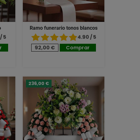
o
Ramo funerario tonos blancos
/ 5
4.90 / 5
r
92,00 €
Comprar
236,00 €