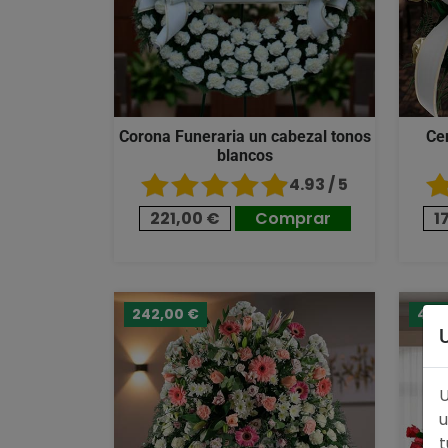
Corona Funeraria un cabezal tonos
Ce
blancos
4.93 / 5
221,00 €
Comprar
1
242,00 €
489
U
u
t