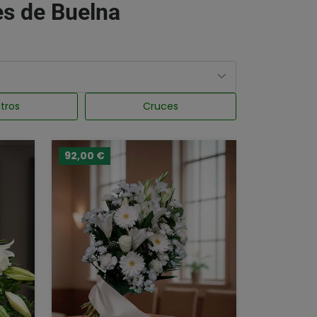
les de Buelna
tros
Cruces
92,00 €