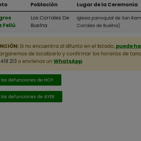
nto
Población
Lugar de la Ceremonia
gros
Los Corrales De
Iglesia parroquial de San Ra
 Feliú
Buelna
Corrales de Buelna)
NCIÓN:
Si no encuentra al difunto en el listado,
puede hac
rgaremos de localizarlo y confirmar los horarios de tana
419 213
o envíenos un
WhatsApp
.
 las defunciones de HOY
 las defunciones de AYER