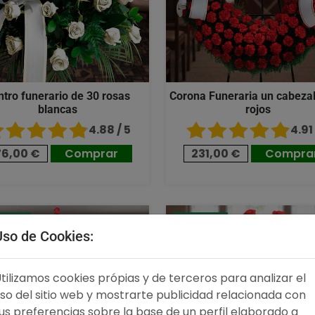
ntro funerario de 30 rosas
Corona Funeraria un cabezal
blancas
rojos
4.88 / 5
4.91 
76,00 €
Comprar
231,00 €
Compra
,00 €
176,00 €
Uso de Cookies:
tilizamos cookies própias y de terceros para analizar el
so del sitio web y mostrarte publicidad relacionada con
us preferencias sobre la base de un perfil elaborado a