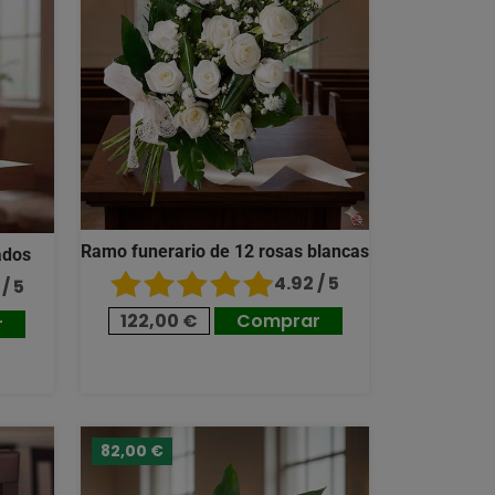
Ramo funerario de 12 rosas blancas
ados
4.92 / 5
/ 5
122,00 €
Comprar
r
82,00 €