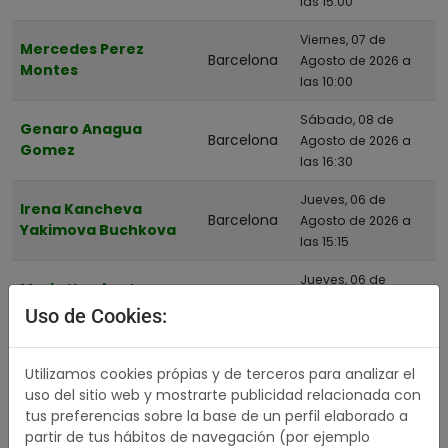
las 15:00
Viernes, 07 de
Mercedes Perez
Barcelona
Agosto de 2026 a
Montes
las 10:00
Sábado, 08 de
Genaro Anagua
Barcelona
Agosto de 2026 a
Gomez
las 16:30
Jueves, 06 de
Irena Kancheva
Barcelona
Agosto de 2026 a
Yakimova Buchkova
las 15:15
Jueves, 06 de
Maria Humbert
Barcelona
Agosto de 2026 a
Anfrons
Uso de Cookies:
las 11:30
Jueves, 06 de
Teresa De Urrutia
Utilizamos cookies própias y de terceros para analizar el
Barcelona
Agosto de 2026 a
Santamaria
uso del sitio web y mostrarte publicidad relacionada con
las 16:30
tus preferencias sobre la base de un perfil elaborado a
partir de tus hábitos de navegación (por ejemplo
Jueves, 06 de