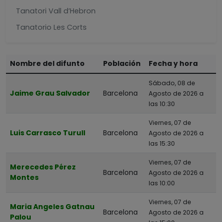
Tanatori Vall d’Hebron
Tanatorio Les Corts
Tanatorio Sancho de Ávila
Tanatorio Sant Andreu Nou Barris
Nombre del difunto
Población
Fecha y hora
Tanatorio-Crematorio Montjuic
Sábado, 08 de
Jaime Grau Salvador
Barcelona
Agosto de 2026 a
Poblaciones cercanas
las 10:30
Montcada I Reixac
Viernes, 07 de
Santa Coloma De Gramenet
Luis Carrasco Turull
Barcelona
Agosto de 2026 a
las 15:30
Ripollet
Viernes, 07 de
Cerdanyola Del Vallés
Merecedes Pérez
Barcelona
Agosto de 2026 a
Montes
Barberà Del Vallès
las 10:00
Hospitalet De Llobregat
Viernes, 07 de
Maria Angeles Gatnau
Barcelona
Agosto de 2026 a
Palou