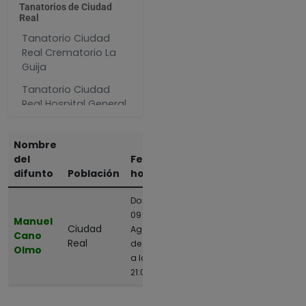
Tanatorios de Ciudad
Real
Tanatorio Ciudad
Real Crematorio La
Guija
Tanatorio Ciudad
Real Hospital General
Univeristario
Nombre
del
Fecha y
difunto
Población
hora
Domingo,
09 de
Manuel
Ciudad
Agosto
Cano
Real
de 2026
Olmo
a las
21:00