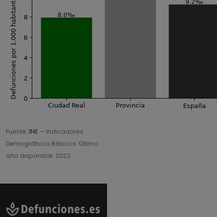
Defunciones por 1.000 habitantes
9.2‰
8.0‰
8
6
4
2
0
Ciudad Real
Provincia
España
Fuente:
INE
— Indicadores
Demográficos Básicos. Último
año disponible: 2023.