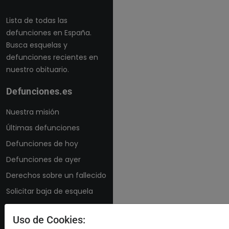
Lista de todas las
defunciones en España.
Busca esquelas y
defunciones recientes en
nuestro obituario.
Defunciones.es
Nuestra misión
Últimas defunciones
Defunciones de hoy
Defunciones de ayer
Derechos sobre un fallecido
Solicitar baja de esquela
Enviar Flores
Uso de Cookies: