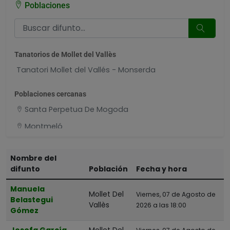
Poblaciones
Tanatorios de Mollet del Vallès
Tanatori Mollet del Vallés - Monserda
Poblaciones cercanas
Santa Perpetua De Mogoda
Montmeló
Badalona
Nombre del
Ripollet
difunto
Población
Fecha y hora
Barberà Del Vallès
Manuela
Santa Coloma De Gramenet
Mollet Del
Viernes, 07 de Agosto de
Belastegui
Vallès
2026 a las 18:00
Gómez
Josefa García
Mollet Del