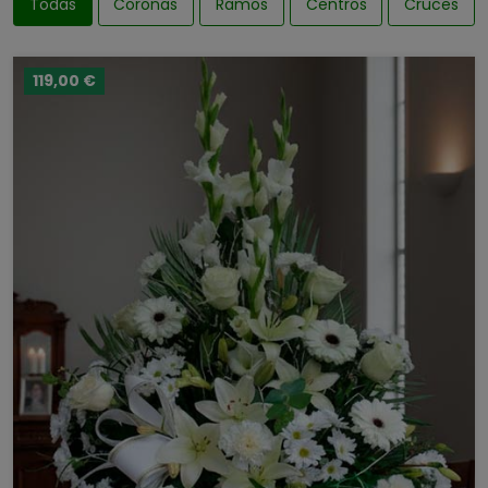
Todas
Coronas
Ramos
Centros
Cruces
119,00 €