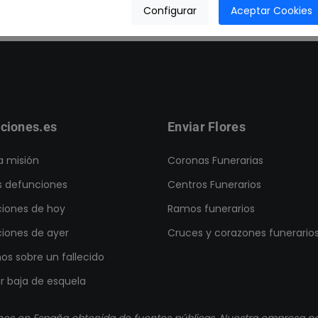
Configurar
Aceptar Cookies
ciones.es
Enviar Flores
a misión
Coronas Funerarias
s defunciones
Centros Funerarios
iones de hoy
Ramos funerarios
iones de ayer
Cruces y corazones funerario
os sobre un fallecido
ar baja de esquela
nes en España obtenida de fuentes públicas. Nuestra empresa no 