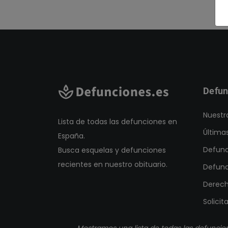
Defun
Nuestr
Lista de todas las defunciones en
Última
España.
Defunc
Busca esquelas y defunciones
recientes en nuestro obituario.
Defunc
Derech
Solicit
Mostramos una lista de todas las defuncio