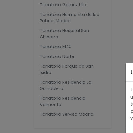
Tanatorio Gomez Ulla
Tanatorio Hermanita de los
Pobres Madrid
Tanatorio Hospital San
Chinarro
Tanatorio M40
Tanatorio Norte
Tanatorio Parque de San
Isidro
Tanatorio Residencia La
Guindalera
U
u
Tanatorio Residencia
t
Valmonte
p
Tanatorio Servisa Madrid
v