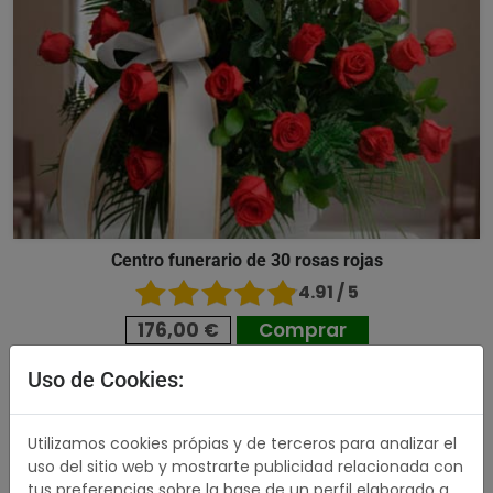
Centro funerario de 30 rosas rojas
4.91 / 5
176,00 €
Comprar
Uso de Cookies:
489,00 €
Utilizamos cookies própias y de terceros para analizar el
uso del sitio web y mostrarte publicidad relacionada con
tus preferencias sobre la base de un perfil elaborado a