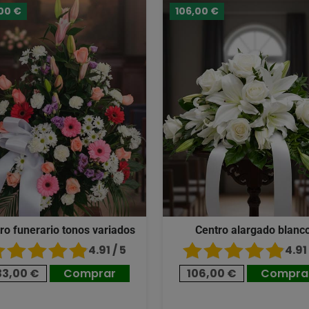
00 €
106,00 €
ro funerario tonos variados
Centro alargado blanc
4.91 / 5
4.91 
33,00 €
Comprar
106,00 €
Compra