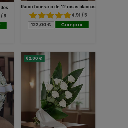
Ramo funerario de 12 rosas blancas
ados
4.91 / 5
/ 5
122,00 €
Comprar
r
82,00 €