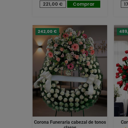
221,00 €
Comprar
1
242,00 €
489
Corona Funeraria cabezal de tonos
Cor
claros