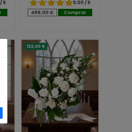
/ 5
5.00 / 5
r
489,00 €
Comprar
122,00 €