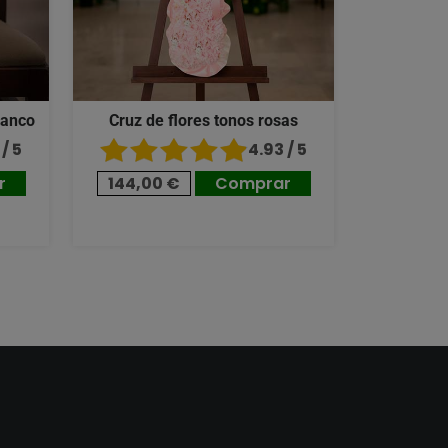
lanco
Cruz de flores tonos rosas
/ 5
4.93 / 5
r
144,00 €
Comprar