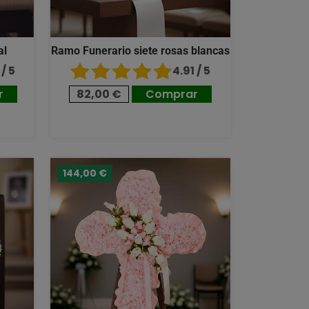
al
Ramo Funerario siete rosas blancas
/ 5
4.91 / 5
r
82,00 €
Comprar
144,00 €