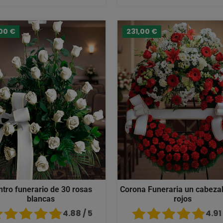
00 €
231,00 €
ntro funerario de 30 rosas
Corona Funeraria un cabezal
blancas
rojos
4.88 / 5
4.91 