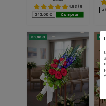
4.93 / 5
4
242,00 €
Comprar
80,00 €
124
U
u
t
p
v