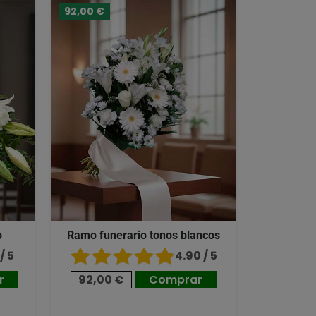
92,00 €
o
Ramo funerario tonos blancos
/ 5
4.90 / 5
r
92,00 €
Comprar