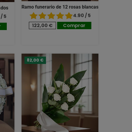
Ramo funerario de 12 rosas blancas
ados
4.90 / 5
/ 5
122,00 €
Comprar
r
82,00 €