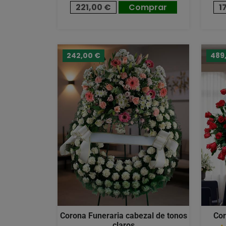
221,00 €
Comprar
1
242,00 €
489
Corona Funeraria cabezal de tonos
Cor
claros