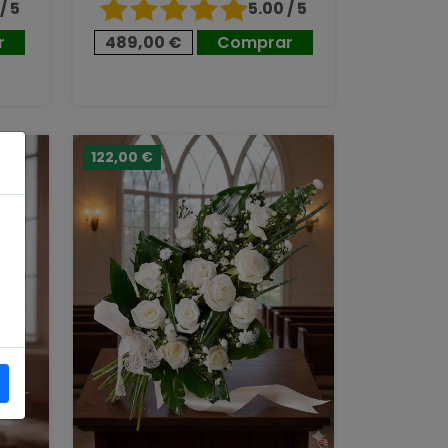
/ 5
5.00 / 5
r
489,00 €
Comprar
122,00 €