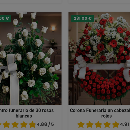
00 €
231,00 €
ntro funerario de 30 rosas
Corona Funeraria un cabezal
blancas
rojos
4.88 / 5
4.91 