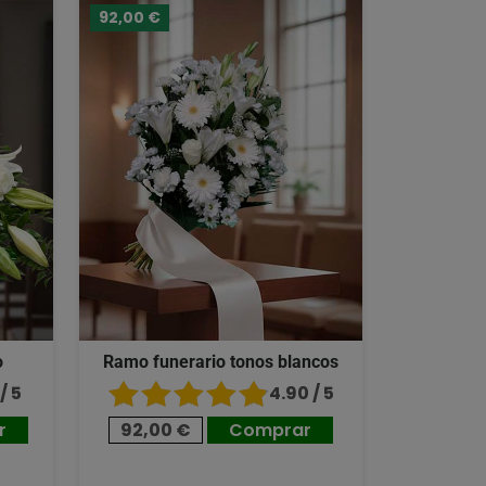
92,00 €
o
Ramo funerario tonos blancos
/ 5
4.90 / 5
r
92,00 €
Comprar