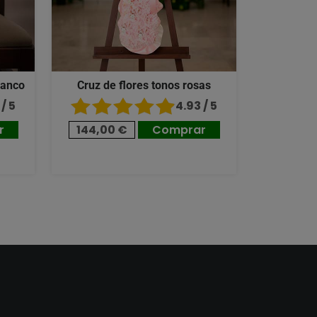
lanco
Cruz de flores tonos rosas
/ 5
4.93 / 5
r
144,00 €
Comprar