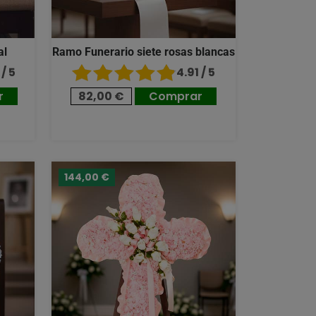
al
Ramo Funerario siete rosas blancas
/ 5
4.91 / 5
r
82,00 €
Comprar
144,00 €