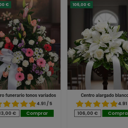
00 €
106,00 €
ro funerario tonos variados
Centro alargado blanc
4.91 / 5
4.91 
33,00 €
Comprar
106,00 €
Compra