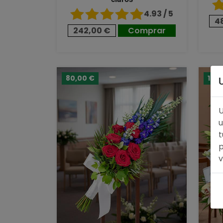
4.93 / 5
4
242,00 €
Comprar
80,00 €
124
U
u
t
p
v