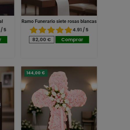
al
Ramo Funerario siete rosas blancas
/ 5
4.91 / 5
r
82,00 €
Comprar
144,00 €