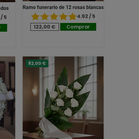
Ramo funerario de 12 rosas blancas
ados
4.92 / 5
/ 5
122,00 €
Comprar
r
82,00 €