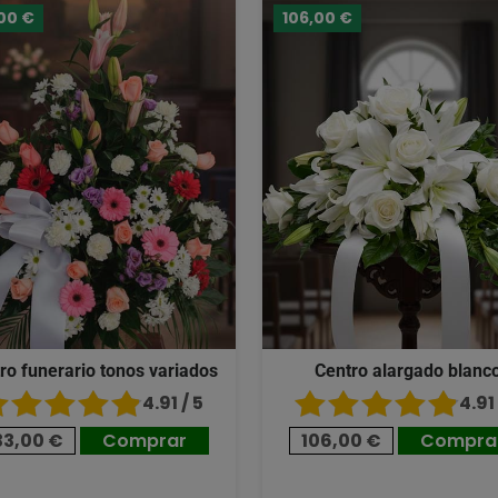
00 €
106,00 €
ro funerario tonos variados
Centro alargado blanc
4.91 / 5
4.91 
33,00 €
Comprar
106,00 €
Compra