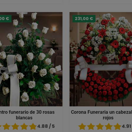
00 €
231,00 €
ntro funerario de 30 rosas
Corona Funeraria un cabezal
blancas
rojos
4.88 / 5
4.91 