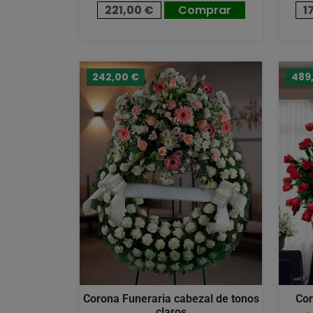
221,00 €
Comprar
1
242,00 €
489
Corona Funeraria cabezal de tonos
Cor
claros