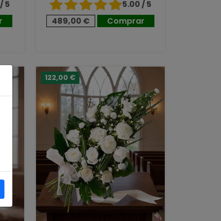
/ 5
5.00 / 5
r
489,00 €
Comprar
122,00 €