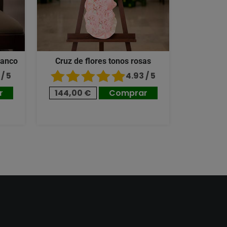
lanco
Cruz de flores tonos rosas
/ 5
4.93 / 5
r
144,00 €
Comprar