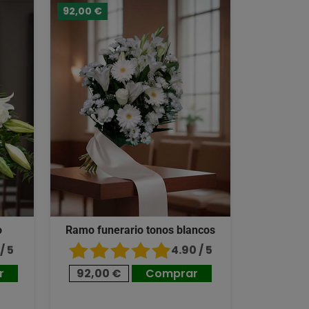
92,00 €
o
Ramo funerario tonos blancos
/ 5
4.90 / 5
r
92,00 €
Comprar