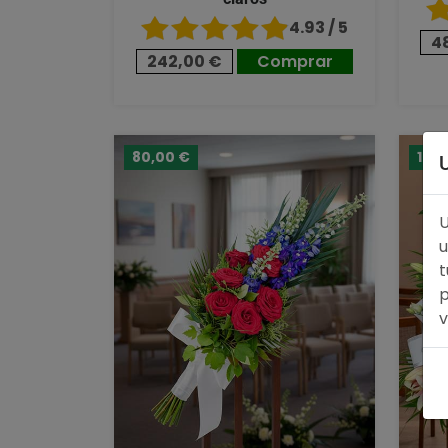
4.93 / 5
4
242,00 €
Comprar
80,00 €
124
U
u
t
p
v