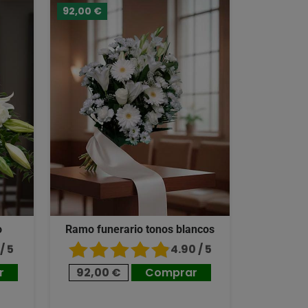
92,00 €
o
Ramo funerario tonos blancos
/ 5
4.90 / 5
r
92,00 €
Comprar