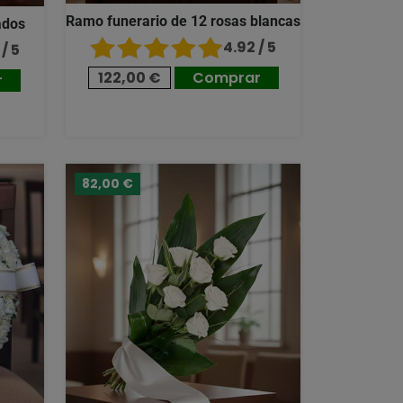
Ramo funerario de 12 rosas blancas
ados
4.92 / 5
/ 5
122,00 €
Comprar
r
82,00 €