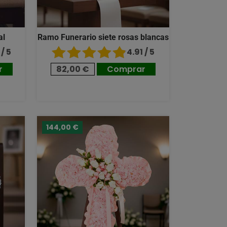
al
Ramo Funerario siete rosas blancas
/ 5
4.91 / 5
r
82,00 €
Comprar
144,00 €