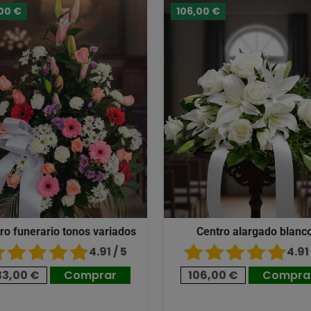
00 €
106,00 €
ro funerario tonos variados
Centro alargado blanc
4.91 / 5
4.91 
33,00 €
Comprar
106,00 €
Compra