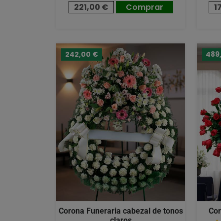
221,00 €
Comprar
1
242,00 €
489
Corona Funeraria cabezal de tonos
Cor
claros