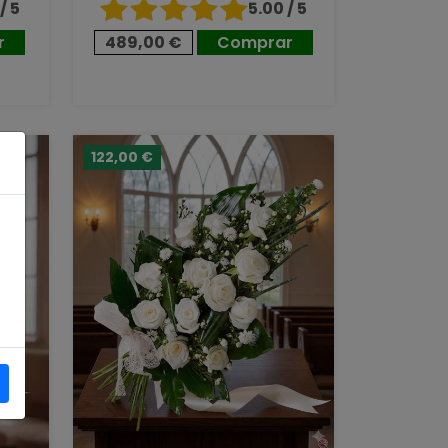
/ 5
5.00 / 5
r
489,00 €
Comprar
122,00 €