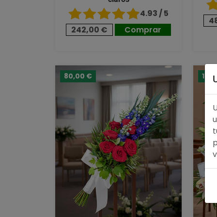
4.93 / 5
4
242,00 €
Comprar
80,00 €
124
U
u
t
p
v