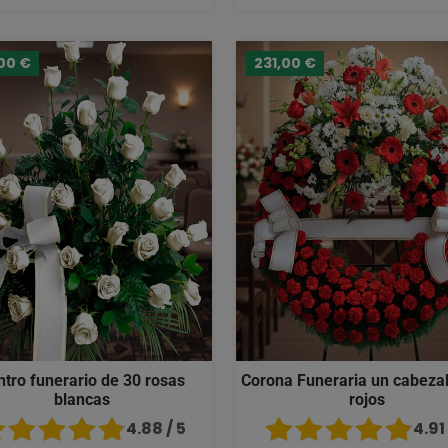
00 €
231,00 €
ntro funerario de 30 rosas
Corona Funeraria un cabezal
blancas
rojos
4.88 / 5
4.91 