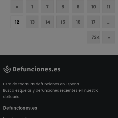
«
1
7
8
9
10
11
12
13
14
15
16
17
...
724
»
Lista de todas las defunciones en España.
Busca esquelas y defunciones recientes en nuestro
obituario.
Defunciones.es