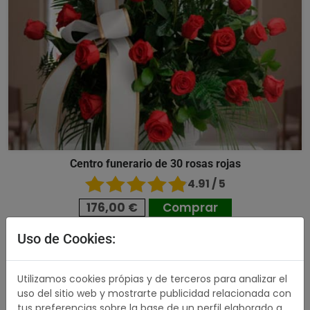
Centro funerario de 30 rosas rojas
4.91 / 5
176,00 €
Comprar
Uso de Cookies:
489,00 €
Utilizamos cookies própias y de terceros para analizar el
uso del sitio web y mostrarte publicidad relacionada con
tus preferencias sobre la base de un perfil elaborado a