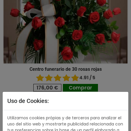
Centro funerario de 30 rosas rojas
4.91 / 5
176,00 €
Comprar
Uso de Cookies:
489,00 €
Utilizamos cookies própias y de terceros para analizar el
uso del sitio web y mostrarte publicidad relacionada con
tus preferencias sobre la base de un perfil elaborado a