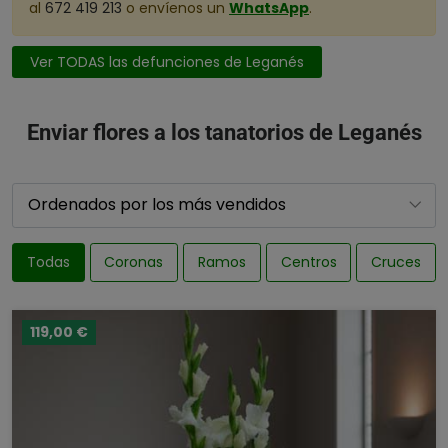
al
672 419 213
o envíenos un
WhatsApp
.
Ver TODAS las defunciones de Leganés
Enviar flores a los tanatorios de Leganés
Todas
Coronas
Ramos
Centros
Cruces
119,00 €