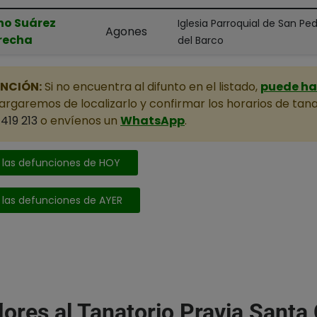
no Suárez
Iglesia Parroquial de San Pe
Agones
recha
del Barco
NCIÓN:
Si no encuentra al difunto en el listado,
puede hac
rgaremos de localizarlo y confirmar los horarios de tana
419 213
o envíenos un
WhatsApp
.
 las defunciones de HOY
 las defunciones de AYER
flores al Tanatorio Pravia Santa 