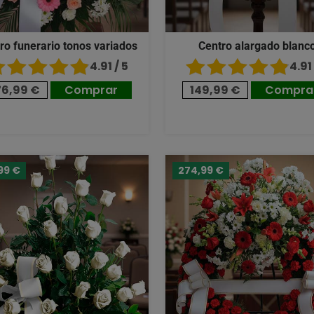
ro funerario tonos variados
Centro alargado blanc
4.91 / 5
4.91 
76,99 €
Comprar
149,99 €
Compra
99 €
274,99 €