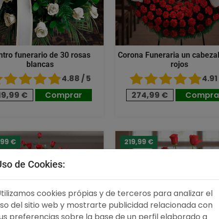
ntro funerario de 30 rosas
Corona Funeraria un cabezal
blancas
rojos
4.88 / 5
4.91 
19,99 €
Comprar
274,99 €
Compra
,99 €
219,99 €
Uso de Cookies:
tilizamos cookies própias y de terceros para analizar el
so del sitio web y mostrarte publicidad relacionada con
us preferencias sobre la base de un perfil elaborado a