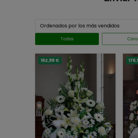
Todas
Coro
162,99 €
176,