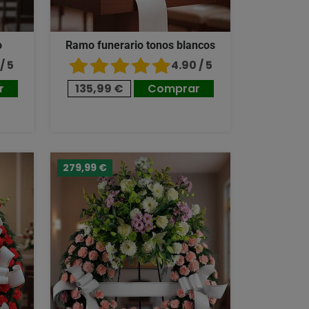
o
Ramo funerario tonos blancos
/ 5
4.90 / 5
r
135,99 €
Comprar
279,99 €