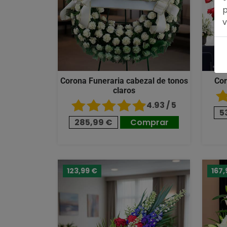
p
v
Corona Funeraria cabezal de tonos
Cor
claros
4.93 / 5
5
285,99 €
Comprar
123,99 €
167,