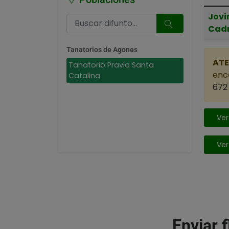
Jovi
Cad
Tanatorios de Agones
ATE
Tanatorio Pravia Santa
enca
Catalina
672 
Ver
Ver
Enviar 