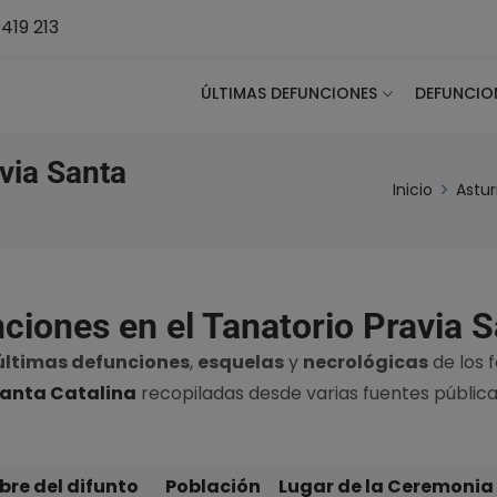
419 213
ÚLTIMAS DEFUNCIONES
DEFUNCIO
via Santa
Inicio
Astur
ciones en el Tanatorio Pravia S
últimas defunciones
,
esquelas
y
necrológicas
de los 
anta Catalina
recopiladas desde varias fuentes pública
re del difunto
Población
Lugar de la Ceremonia