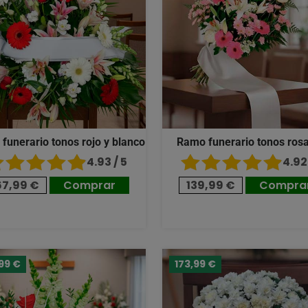
 funerario tonos rojo y blanco
Ramo funerario tonos ros
4.93 / 5
4.92 
67,99 €
Comprar
139,99 €
Compra
99 €
173,99 €