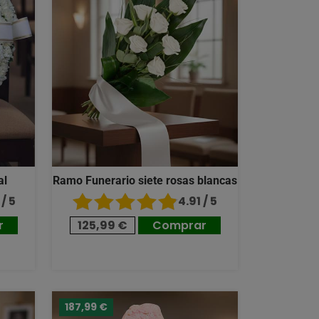
al
Ramo Funerario siete rosas blancas
/ 5
4.91 / 5
r
125,99 €
Comprar
187,99 €