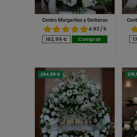
Centro Margaritas y Gerberas
Cent
4.92 / 5
162,99 €
Comprar
1
264,99 €
219,