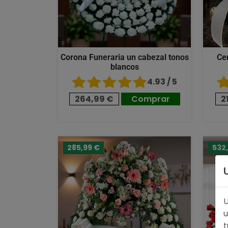
Corona Funeraria un cabezal tonos
Ce
blancos
4.93 / 5
264,99 €
Comprar
2
285,99 €
532
U
u
t