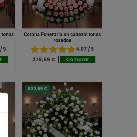
 tonos
Corona Funeraria un cabezal tonos
rosados
/ 5
4.97 / 5
r
279,99 €
Comprar
532,99 €