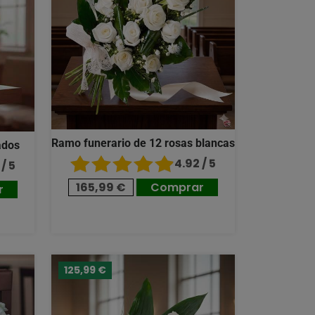
Ramo funerario de 12 rosas blancas
ados
4.92 / 5
/ 5
165,99 €
Comprar
r
125,99 €