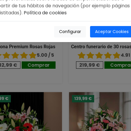
artir de tus hábitos de navegación (por ejemplo páginas
istitadas).
Política de cookies
Configurar
Aceptar Cookies
ona Premium Rosas Rojas
Centro funerario de 30 rosas
5.00 / 5
4.91 
32,99 €
Comprar
219,99 €
Compra
99 €
139,99 €