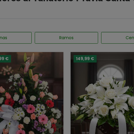
nas
Ramos
Cen
99 €
149,99 €