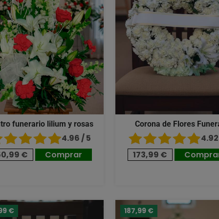
tro funerario lilium y rosas
Corona de Flores Funer
4.96 / 5
4.92 
50,99 €
Comprar
173,99 €
Compra
99 €
187,99 €