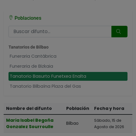
Poblaciones
Tanatorios de Bilbao
Funeraria Cantábrica
Funeraria de Bizkaia
Tanatorio Basurto Funetxea Enalta
Tanatorio Bilbaína Plaza del Gas
Tanatorio Bilbao Servisa
Tanatorio Bolueta Nuestra Señora de Begoña Albia
Nombre del difunto
Población
Fecha y hora
Tanatorio Deusto Asifune
Maria Isabel Begoña
Sábado, 15 de
Bilbao
Gonzalez Sourroulle
Agosto de 2026