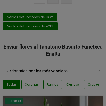
Ver las defunciones de HOY
Ver las defunciones de AYER
Enviar flores al Tanatorio Basurto Funetxea
Enalta
Todas
Coronas
Ramos
Centros
Cruces
119,00 €