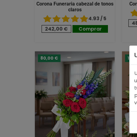
Corona Funeraria cabezal de tonos
Cor
claros
4.93 / 5
4
242,00 €
Comprar
80,00 €
124
U
u
t
p
v