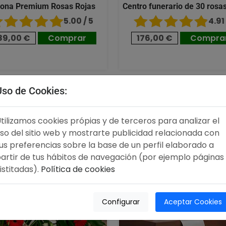
ona Premium Rosas Rojas
Centro funerario de 30 rosas
5.00 / 5
4.91 
89,00 €
Comprar
176,00 €
Compra
Uso de Cookies:
,00 €
96,00 €
tilizamos cookies própias y de terceros para analizar el
so del sitio web y mostrarte publicidad relacionada con
us preferencias sobre la base de un perfil elaborado a
artir de tus hábitos de navegación (por ejemplo páginas
istitadas).
Política de cookies
Configurar
Aceptar Cookies