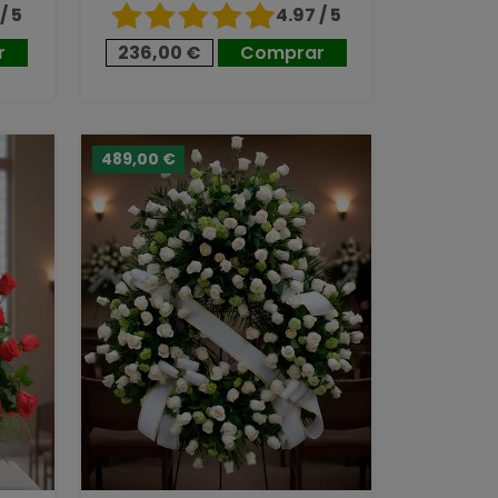
/ 5
4.97 / 5
r
236,00 €
Comprar
489,00 €