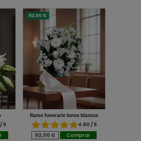
92,00 €
o
Ramo funerario tonos blancos
/ 5
4.90 / 5
r
92,00 €
Comprar