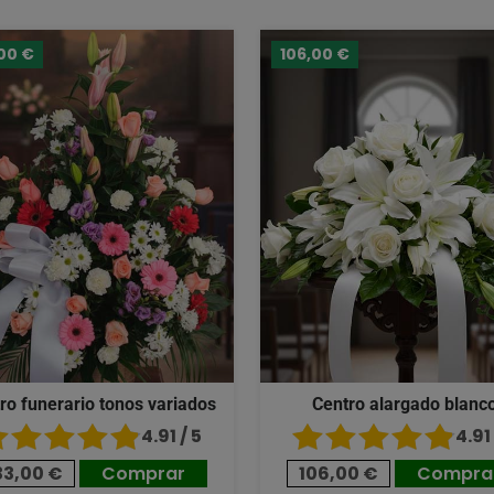
00 €
106,00 €
ro funerario tonos variados
Centro alargado blanc
4.91 / 5
4.91 
33,00 €
Comprar
106,00 €
Compra