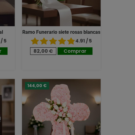
al
Ramo Funerario siete rosas blancas
/ 5
4.91 / 5
r
82,00 €
Comprar
144,00 €