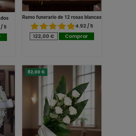
Ramo funerario de 12 rosas blancas
ados
4.92 / 5
/ 5
122,00 €
Comprar
r
82,00 €