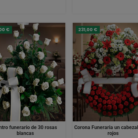
00 €
231,00 €
ntro funerario de 30 rosas
Corona Funeraria un cabezal
blancas
rojos