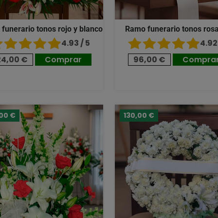
 funerario tonos rojo y blanco
Ramo funerario tonos ros
4.93 / 5
4.92 
24,00 €
Comprar
96,00 €
Compra
,00 €
130,00 €