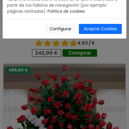
partir de tus hábitos de navegación (por ejemplo
páginas vistitadas).
Política de cookies
Configurar
Aceptar Cookies
Corona Funeraria cabezal de tonos claros
4.93 / 5
242,00 €
Comprar
489,00 €