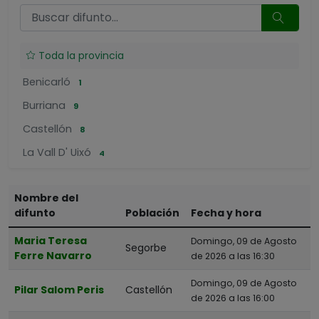
Toda la provincia
Benicarló
1
Burriana
9
Castellón
8
La Vall D' Uixó
4
Segorbe
1
Nombre del
Torreblanca
1
difunto
Población
Fecha y hora
Vinaròs
2
Maria Teresa
Domingo, 09 de Agosto
Segorbe
Ferre Navarro
de 2026 a las 16:30
Domingo, 09 de Agosto
Pilar Salom Peris
Castellón
de 2026 a las 16:00