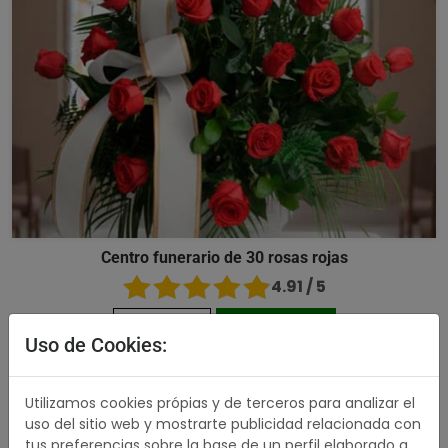
Centro funerario de 30 rosas rojas
4.91 / 5
190,00 €
Comprar
Uso de Cookies:
503,00 €
Utilizamos cookies própias y de terceros para analizar el
uso del sitio web y mostrarte publicidad relacionada con
tus preferencias sobre la base de un perfil elaborado a