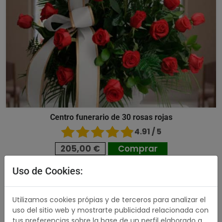
Centro funerario de 30 rosas rojas
4.91 / 5
205,00 €
Comprar
Uso de Cookies:
518,00 €
Utilizamos cookies própias y de terceros para analizar el
uso del sitio web y mostrarte publicidad relacionada con
tus preferencias sobre la base de un perfil elaborado a