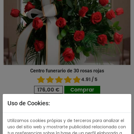
Centro funerario de 30 rosas rojas
4.91 / 5
176,00 €
Comprar
Uso de Cookies:
489,00 €
Utilizamos cookies própias y de terceros para analizar el
uso del sitio web y mostrarte publicidad relacionada con
tus preferencias sobre la base de un perfil elaborado a