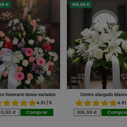
00 €
106,00 €
ro funerario tonos variados
Centro alargado blanc
4.91 / 5
4.91 
33,00 €
Comprar
106,00 €
Compra