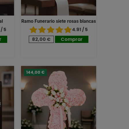
al
Ramo Funerario siete rosas blancas
/ 5
4.91 / 5
r
82,00 €
Comprar
144,00 €