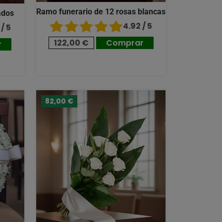
Ramo funerario de 12 rosas blancas
ados
4.92 / 5
/ 5
122,00 €
Comprar
r
82,00 €