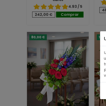
4.93 / 5
4
242,00 €
Comprar
80,00 €
124
U
u
t
p
v