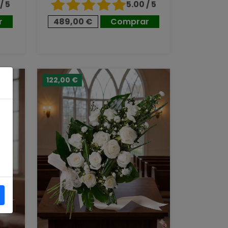
/ 5
5.00 / 5
r
489,00 €
Comprar
122,00 €