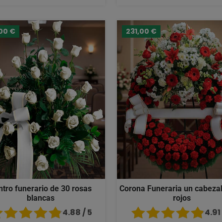
00 €
231,00 €
ntro funerario de 30 rosas
Corona Funeraria un cabezal
blancas
rojos
4.88 / 5
4.91 