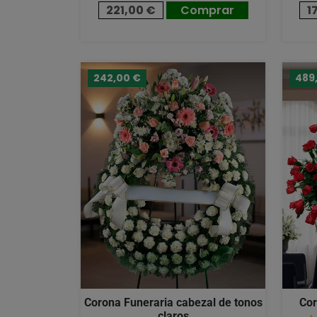
221,00 €
Comprar
1
242,00 €
489
Corona Funeraria cabezal de tonos
Cor
claros