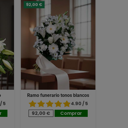
92,00 €
o
Ramo funerario tonos blancos
/ 5
4.90 / 5
r
92,00 €
Comprar