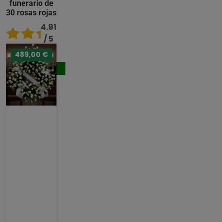
funerario de
30 rosas rojas
4.91
/ 5
489,00 €
176,00 €
Comprar