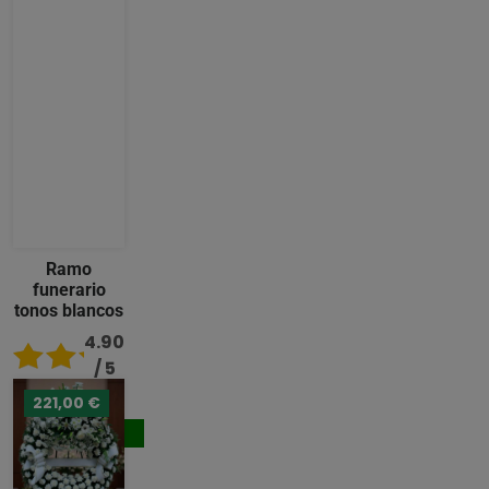
Ramo
funerario
tonos blancos
4.90
/ 5
221,00 €
92,00 €
Comprar