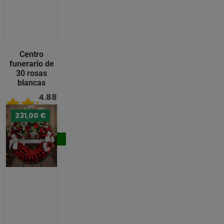
Centro
funerario de
30 rosas
blancas
4.88
/ 5
231,00 €
176,00 €
Comprar