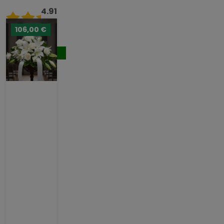
4.91
/ 5
106,00 €
133,00 €
Comprar