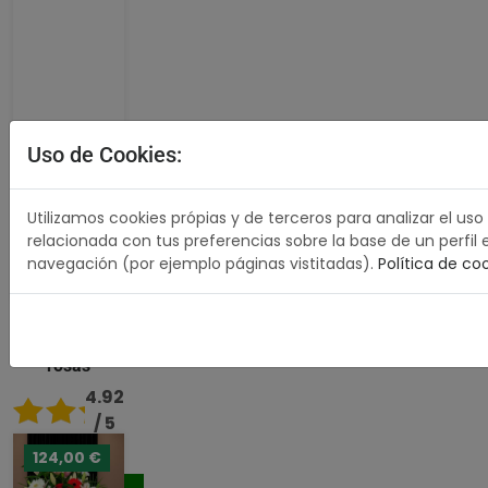
Uso de Cookies:
Utilizamos cookies própias y de terceros para analizar el uso
relacionada con tus preferencias sobre la base de un perfil 
navegación (por ejemplo páginas vistitadas).
Política de co
Ramo
funerario seis
rosas
4.92
/ 5
124,00 €
80,00 €