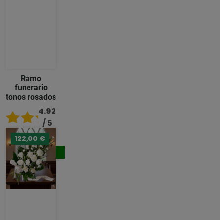
Ramo
funerario
tonos rosados
4.92
/ 5
122,00 €
96,00 €
Comprar