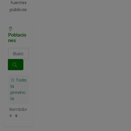
fuentes
públicas:
Poblacio
nes
Toda
la
provinc
ia
Bembibr
e
5
Benavid