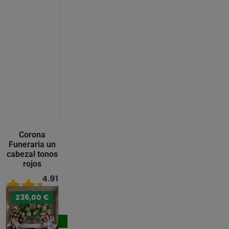
Corona
Funeraria un
cabezal tonos
rojos
4.91
/ 5
236,00 €
231,00 €
Comprar