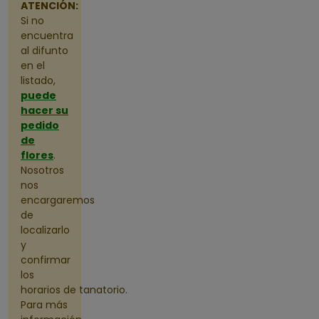
ATENCIÓN:
Si no
encuentra
al difunto
en el
listado,
puede
hacer su
pedido
de
flores
.
Nosotros
nos
encargaremos
de
localizarlo
y
confirmar
los
horarios de tanatorio.
Para más