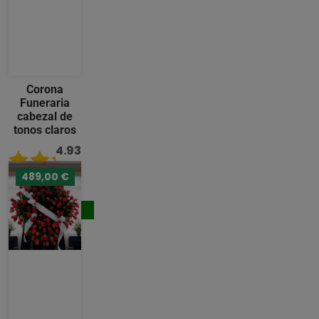
Corona
Funeraria
cabezal de
tonos claros
4.93
/ 5
489,00 €
242,00 €
Comprar