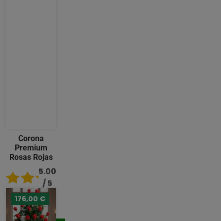
Corona
Premium
Rosas Rojas
5.00
/ 5
176,00 €
489,00
€