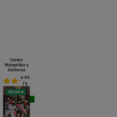
Centro
Margaritas y
Gerberas
4.92
/ 5
133,00 €
119,00 €
Comprar