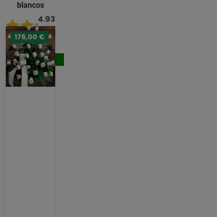
blancos
4.93
/ 5
176,00 €
221,00 €
Comprar