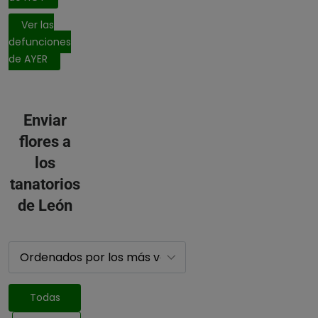
Ver las
defunciones
de AYER
Enviar
flores a
los
tanatorios
de León
Todas