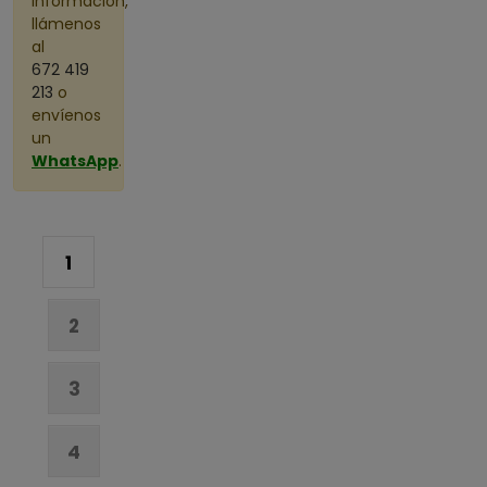
información,
llámenos
al
672 419
213
o
envíenos
un
WhatsApp
.
1
2
3
4