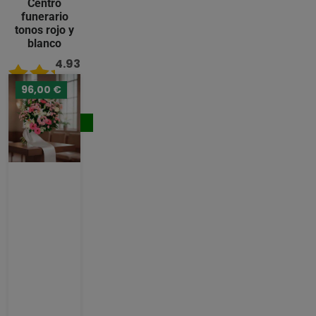
Centro
funerario
tonos rojo y
blanco
4.93
/ 5
96,00 €
124,00 €
Comprar