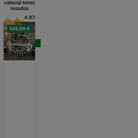
cabezal tonos
rosados
4.97
/ 5
242,00 €
236,00 €
Comprar