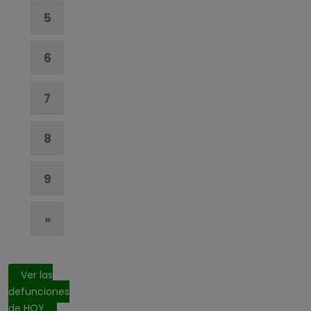
5
6
7
8
9
»
Ver las
defunciones
de HOY