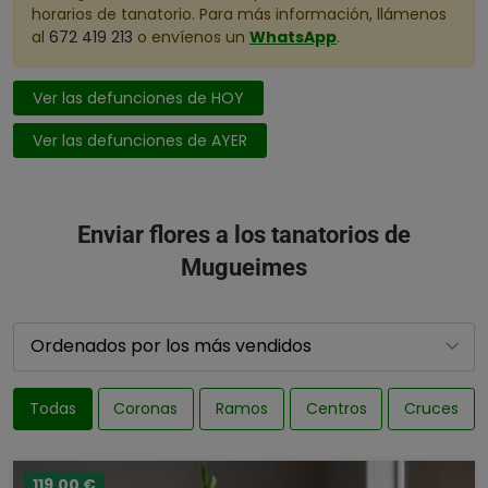
horarios de tanatorio. Para más información, llámenos
al
672 419 213
o envíenos un
WhatsApp
.
Ver las defunciones de HOY
Ver las defunciones de AYER
Enviar flores a los tanatorios de
Mugueimes
Todas
Coronas
Ramos
Centros
Cruces
119,00 €