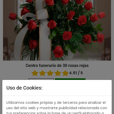
Centro funerario de 30 rosas rojas
4.91 / 5
180,00 €
Comprar
Uso de Cookies:
493,00 €
Utilizamos cookies própias y de terceros para analizar el
uso del sitio web y mostrarte publicidad relacionada con
tus preferencias sobre la base de un perfil elaborado a