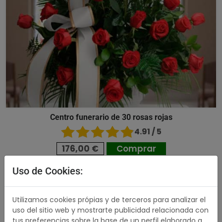
Centro funerario de 30 rosas rojas
4.91 / 5
176,00 €
Comprar
Uso de Cookies:
489,00 €
Utilizamos cookies própias y de terceros para analizar el
uso del sitio web y mostrarte publicidad relacionada con
tus preferencias sobre la base de un perfil elaborado a