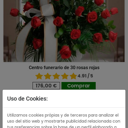
Centro funerario de 30 rosas rojas
4.91 / 5
176,00 €
Comprar
Uso de Cookies:
489,00 €
Utilizamos cookies própias y de terceros para analizar el
uso del sitio web y mostrarte publicidad relacionada con
tus preferencias sobre la base de un perfil elaborado a