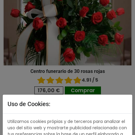
Centro funerario de 30 rosas rojas
4.91 / 5
176,00 €
Comprar
Uso de Cookies:
489,00 €
Utilizamos cookies própias y de terceros para analizar el
uso del sitio web y mostrarte publicidad relacionada con
tus preferencias sobre la base de un perfil elaborado a