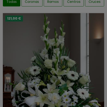
Todas
Coronas
Ramos
Centros
Cruces
121,00 €