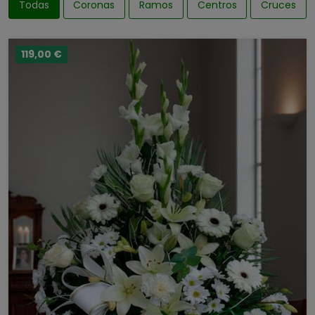
Todas
Coronas
Ramos
Centros
Cruces
119,00 €