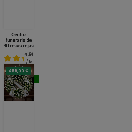
Centro
funerario de
30 rosas rojas
4.91
/ 5
489,00 €
176,00 €
Comprar