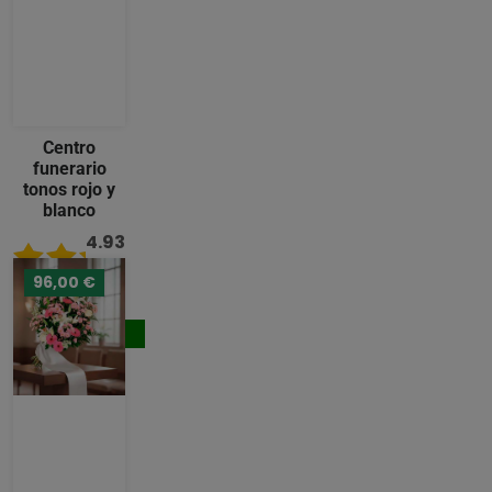
Centro
funerario
tonos rojo y
blanco
4.93
/ 5
96,00 €
124,00 €
Comprar