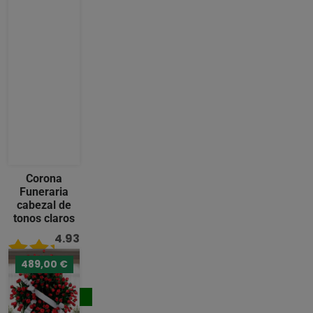
Corona
Funeraria
cabezal de
tonos claros
4.93
/ 5
489,00 €
242,00 €
Comprar