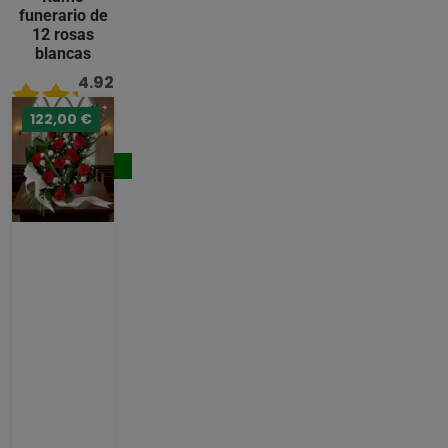
funerario de
12 rosas
blancas
4.92
/ 5
122,00 €
122,00 €
Comprar