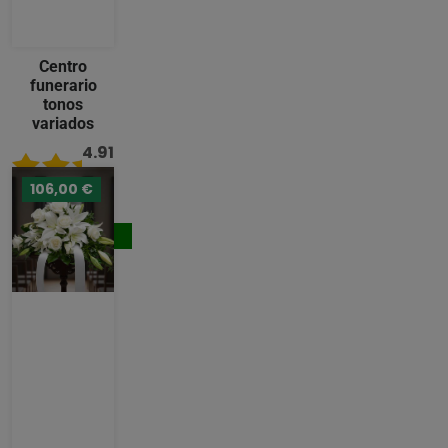
Centro
funerario
tonos
variados
4.91
/ 5
106,00 €
133,00 €
Comprar