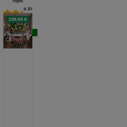
rojos
4.91
/ 5
236,00 €
231,00 €
Comprar