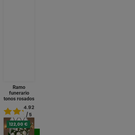
Ramo
funerario
tonos rosados
4.92
/ 5
122,00 €
96,00 €
Comprar