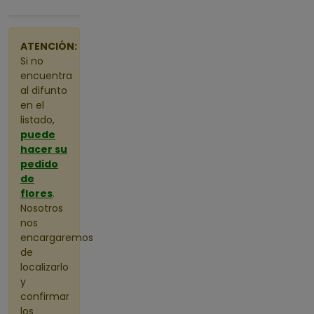
las 10:00
ATENCIÓN:
Si no
encuentra
al difunto
en el
listado,
puede
hacer su
pedido
de
flores
.
Nosotros
nos
encargaremos
de
localizarlo
y
confirmar
los