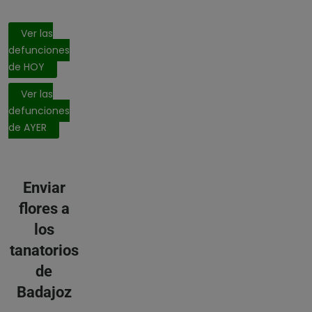
Ver las
defunciones
de HOY
Ver las
defunciones
de AYER
Enviar
flores a
los
tanatorios
de
Badajoz