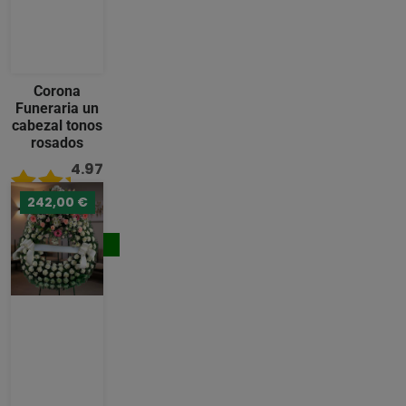
Corona
Funeraria un
cabezal tonos
rosados
4.97
/ 5
242,00 €
236,00 €
Comprar