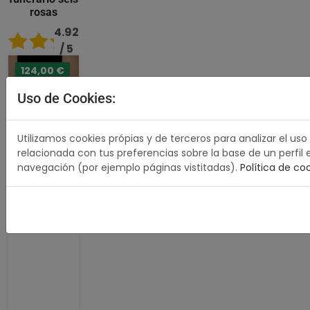
rosas
4.92
/ 5
124,00 €
80,00 €
Comprar
Uso de Cookies:
Utilizamos cookies própias y de terceros para analizar el uso
relacionada con tus preferencias sobre la base de un perfil 
navegación (por ejemplo páginas vistitadas).
Política de co