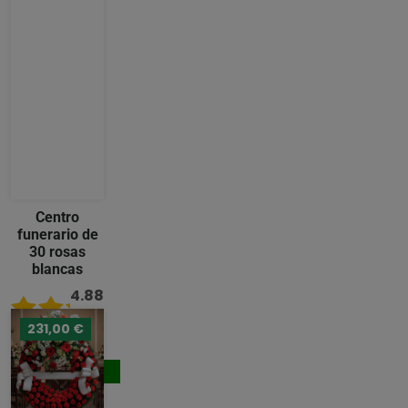
Centro
funerario de
30 rosas
blancas
4.88
/ 5
231,00 €
176,00 €
Comprar