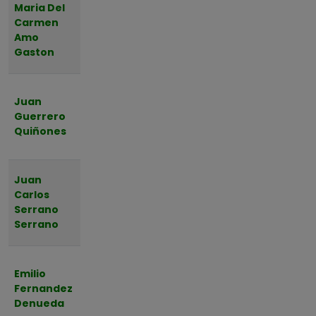
Jueves,
Maria Del
06 de
Carmen
Almendralejo
Agosto
Amo
de 2026 a
Gaston
las 18:30
Jueves,
Juan
06 de
Guerrero
Badajoz
Agosto
Quiñones
de 2026 a
las 11:00
Miércoles,
Juan
05 de
Carlos
Garlitos
Agosto
Serrano
de 2026 a
Serrano
las 18:30
Miércoles,
Emilio
05 de
Fernandez
Montijo
Agosto
Denueda
de 2026 a